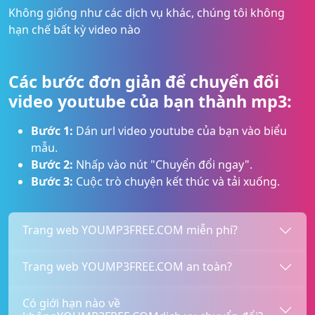
Không giống như các dịch vụ khác, chúng tôi không
hạn chế bất kỳ video nào
Các bước đơn giản để chuyển đổi
video youtube của bạn thành mp3:
Bước 1:
Dán url video youtube của bạn vào biểu
mẫu.
Bước 2:
Nhấp vào nút "Chuyển đổi ngay".
Bước 3:
Cuộc trò chuyện kết thúc và tải xuống.
Trang web YOUMP3FREE.COM miễn phí?
Trang web YOUMP3FREE.COM an toàn?
Có giới hạn nào về