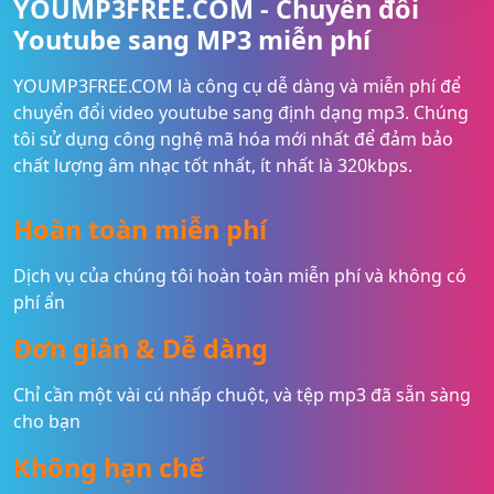
YOUMP3FREE.COM - Chuyển đổi
Youtube sang MP3 miễn phí
YOUMP3FREE.COM là công cụ dễ dàng và miễn phí để
chuyển đổi video youtube sang định dạng mp3. Chúng
tôi sử dụng công nghệ mã hóa mới nhất để đảm bảo
chất lượng âm nhạc tốt nhất, ít nhất là 320kbps.
Hoàn toàn miễn phí
Dịch vụ của chúng tôi hoàn toàn miễn phí và không có
phí ẩn
Đơn giản & Dễ dàng
Chỉ cần một vài cú nhấp chuột, và tệp mp3 đã sẵn sàng
cho bạn
Không hạn chế